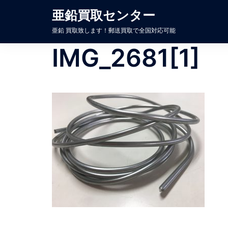
コ
亜鉛買取センター
ン
亜鉛 買取致します！郵送買取で全国対応可能
テ
ン
IMG_2681[1]
ツ
へ
ス
キ
ッ
プ