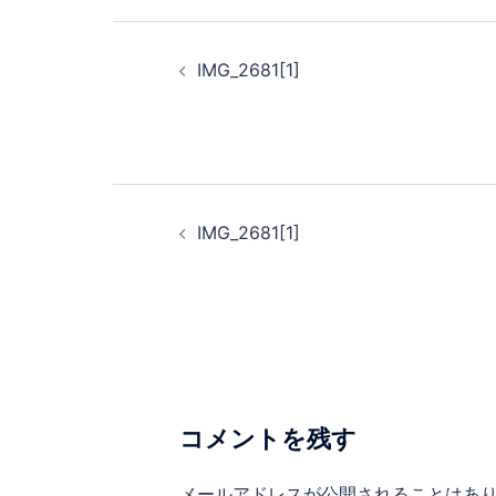
投
稿
IMG_2681[1]
ナ
ビ
ゲ
ー
投
シ
稿
IMG_2681[1]
ョ
ナ
ン
ビ
ゲ
ー
シ
ョ
コメントを残す
ン
メールアドレスが公開されることはあ