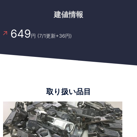
建値情報
649
円 (7/1更新+36円)
取り扱い品目