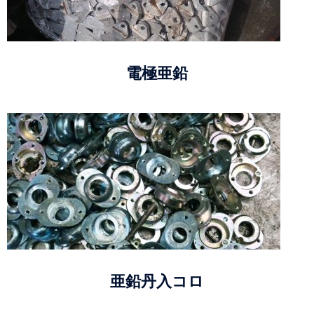
電極亜鉛
亜鉛丹入コロ