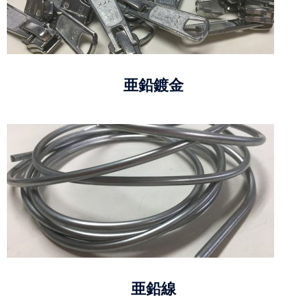
亜鉛鍍金
亜鉛線