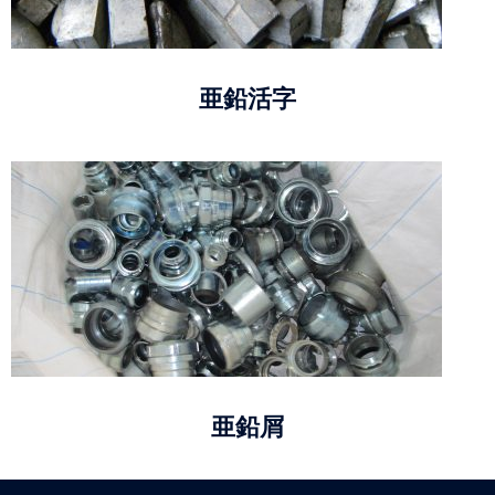
亜鉛活字
亜鉛屑