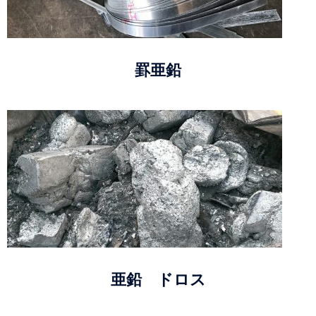
罫亜鉛
亜鉛 ドロス