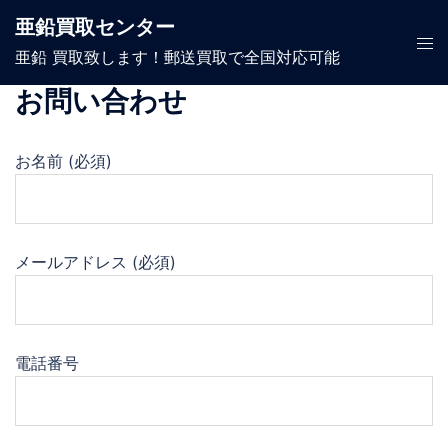
コ
亜鉛買取センター
ン
ト
亜鉛 買取致します！郵送買取で全国対応可能
テ
グ
ン
ル
お問い合わせ
ツ
メ
へ
ニ
お名前 (必須)
ス
ュ
キ
ー
ッ
プ
メールアドレス (必須)
電話番号