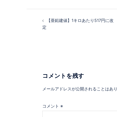
ー
シ
投
ョ
稿
【亜鉛建値】1キロあたり517円に改
ン
ナ
定
ビ
ゲ
ー
シ
ョ
ン
コメントを残す
メールアドレスが公開されることはあ
コメント
※