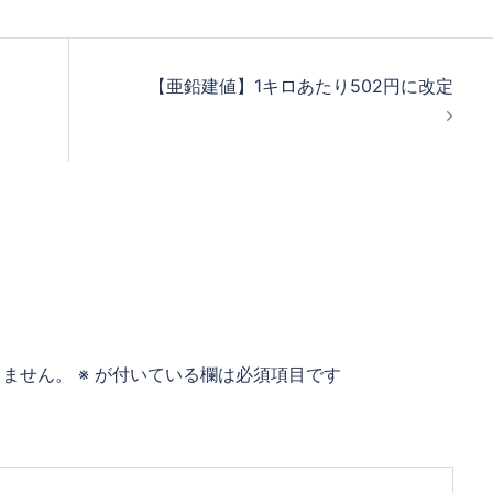
【亜鉛建値】1キロあたり502円に改定
りません。
※
が付いている欄は必須項目です