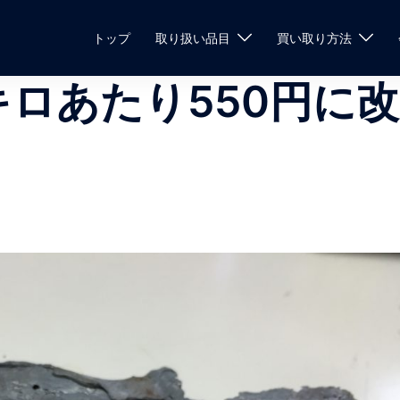
トップ
取り扱い品目
買い取り方法
キロあたり550円に改