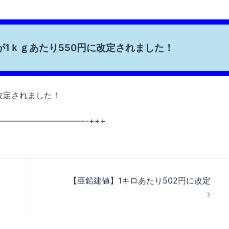
値が1ｋｇあたり550円に改定されました！
に改定されました！
——————————-+++
【亜鉛建値】1キロあたり502円に改定