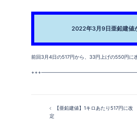
2022年3月9日亜鉛建
前回3月4日の517円から、33円上げの550円
+++————————————————————
投
稿
【亜鉛建値】1キロあたり517円に改
ナ
定
ビ
ゲ