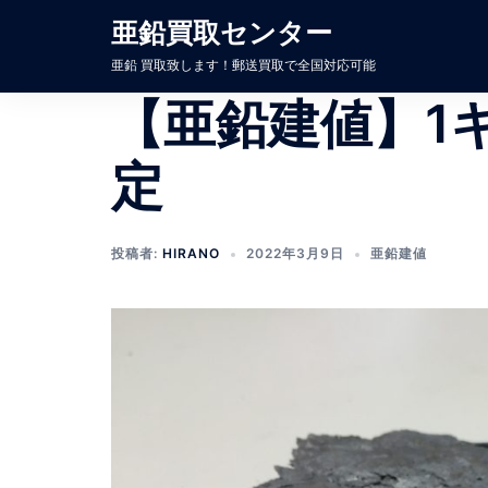
コ
亜鉛買取センター
ン
亜鉛 買取致します！郵送買取で全国対応可能
テ
ン
【亜鉛建値】1
ツ
へ
定
ス
キ
ッ
投稿者:
HIRANO
2022年3月9日
亜鉛建値
プ