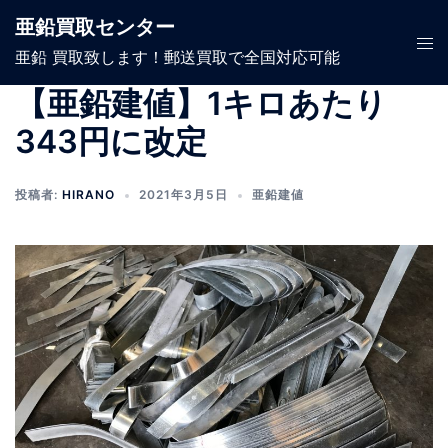
コ
亜鉛買取センター
ン
ト
亜鉛 買取致します！郵送買取で全国対応可能
テ
グ
ン
ル
【亜鉛建値】1キロあたり
ツ
メ
343円に改定
へ
ニ
ス
ュ
キ
投稿者:
HIRANO
2021年3月5日
亜鉛建値
ー
ッ
プ