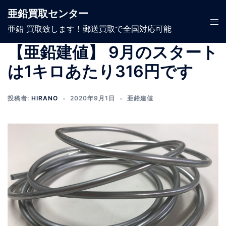
コ
亜鉛買取センター
ン
ト
亜鉛 買取致します！郵送買取で全国対応可能
テ
グ
ン
ル
【亜鉛建値】 9月のスタート
ツ
メ
は1キロあたり316円です
へ
ニ
ス
ュ
キ
投稿者:
HIRANO
2020年9月1日
亜鉛建値
ー
ッ
プ