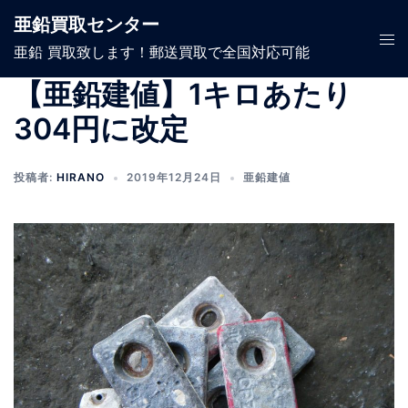
コ
亜鉛買取センター
ン
ト
亜鉛 買取致します！郵送買取で全国対応可能
テ
グ
ン
ル
【亜鉛建値】1キロあたり
ツ
メ
304円に改定
へ
ニ
ス
ュ
キ
投稿者:
HIRANO
2019年12月24日
亜鉛建値
ー
ッ
プ