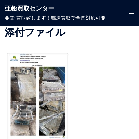
コ
亜鉛買取センター
ン
ト
亜鉛 買取致します！郵送買取で全国対応可能
テ
グ
ン
ル
添付ファイル
ツ
メ
へ
ニ
ス
ュ
キ
ー
ッ
プ