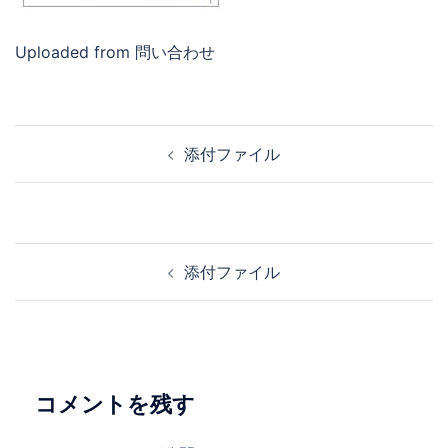
Uploaded from 問い合わせ
投
添付ファイル
稿
ナ
ビ
ゲ
投
添付ファイル
ー
稿
シ
ナ
ョ
ビ
ン
ゲ
ー
コメントを残す
シ