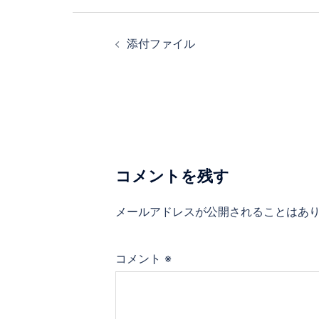
ー
投
シ
稿
添付ファイル
ョ
ナ
ン
ビ
ゲ
ー
シ
ョ
コメントを残す
ン
メールアドレスが公開されることはあ
コメント
※