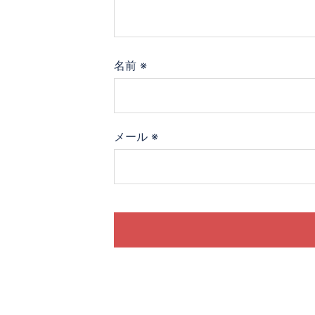
名前
※
メール
※