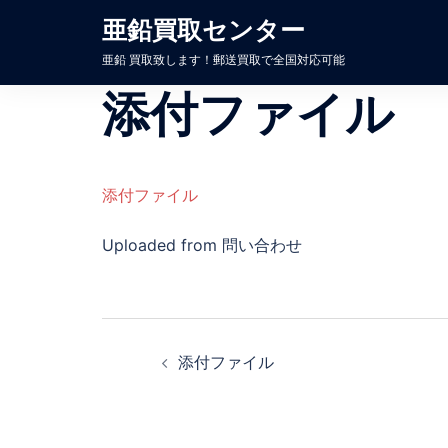
コ
亜鉛買取センター
ン
亜鉛 買取致します！郵送買取で全国対応可能
テ
ン
添付ファイル
ツ
へ
ス
キ
添付ファイル
ッ
Uploaded from 問い合わせ
プ
投
稿
添付ファイル
ナ
ビ
ゲ